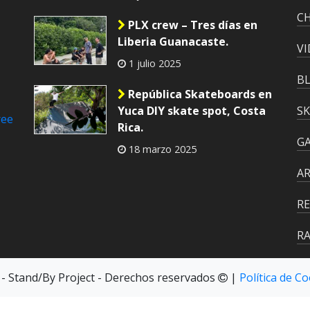
C
PLX crew – Tres días en
Liberia Guanacaste.
VI
1 julio 2025
B
República Skateboards en
Yuca DIY skate spot, Costa
S
ree
Rica.
GA
18 marzo 2025
A
RE
RA
 - Stand/By Project - Derechos reservados
|
Política de C